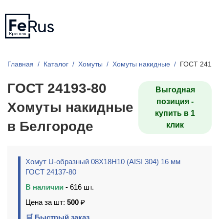
Главная
Каталог
Хомуты
Хомуты накидные
ГОСТ 24193
ГОСТ 24193-80
Выгодная
позиция -
Хомуты накидные
купить в 1
в Белгороде
клик
Хомут U-образный 08Х18Н10 (AISI 304) 16 мм
ГОСТ 24137-80
В наличии
-
616 шт.
Цена за шт:
500
₽
🛒 Быстрый заказ