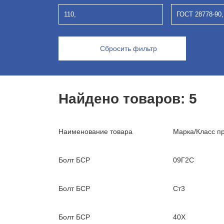
110,
ГОСТ 28778-90,
Сбросить фильтр
Найдено товаров:
5
Наименование товара
Марка/Класс п
Болт БСР
09Г2С
Болт БСР
Ст3
Болт БСР
40Х