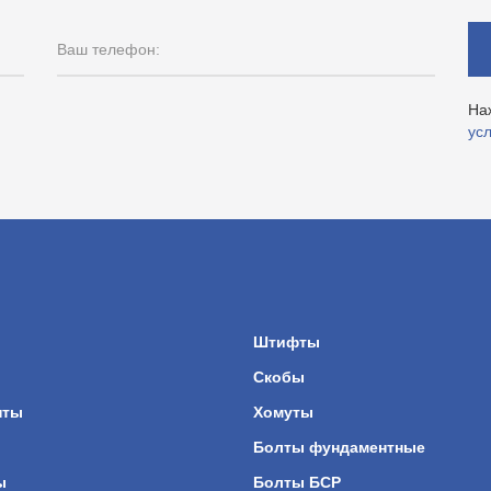
Ваш телефон:
На
ус
ы
Штифты
Скобы
нты
Хомуты
Болты фундаментные
ы
Болты БСР