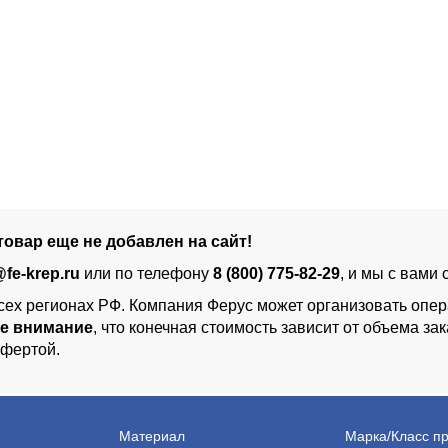
овар еще не добавлен на сайт!
@fe-krep.ru
или по телефону
8 (800) 775-82-29
, и мы с вами
сех регионах РФ. Компания Ферус может организовать опер
е внимание
, что конечная стоимость зависит от объема з
офертой.
Материал
Марка/Класс п