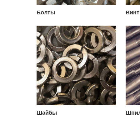
Болты
Вин
Шайбы
Шпи