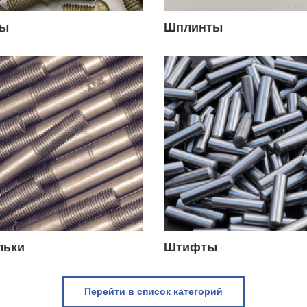
ты
Шплинты
льки
Штифты
Перейти в список категорий