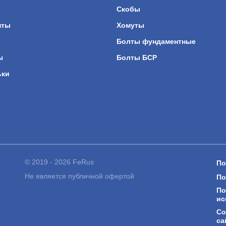
Скобы
нты
Хомуты
Болты фундаментные
ы
Болты БСР
ьки
© 2019 - 2026 FeRus
По
Не является публичной офертой
По
По
ис
Со
са