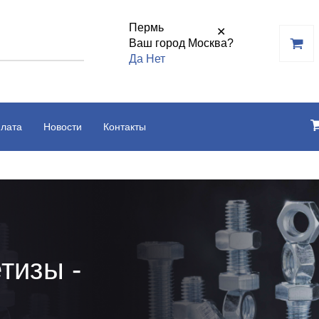
Пермь
✕
Ваш город Москва?
Да
Нет
плата
Новости
Контакты
тизы -
ь